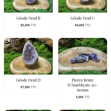
Géode Oeuf B
Géode Oeuf C
85,00
€
TTC
94,00
€
TTC
Géode Oeuf D
Pierre Brute
D’Améthyste 20-
97,00
€
TTC
60mm
5,00
€
TTC