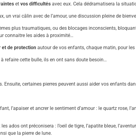
raintes
et
vos difficultés
avec eux. Cela dédramatisera la situation
x, un vrai câlin avec de l’amour, une discussion pleine de bienve
lèmes plus traumatiques, ou des blocages inconscients, bloquant
r connaitre les aides à proximité…
 et de protection
autour de vos enfants, chaque matin, pour les a
à refaire cette bulle, ils en ont sans doute besoin…
 Ensuite, certaines pierres peuvent aussi aider vos enfants dans
ant, l’apaiser et ancrer le sentiment d’amour : le quartz rose, l’ang
les ados ont préconisera : l’oeil de tigre, l’apatite bleue, l’aventur
insi que la pierre de lune.