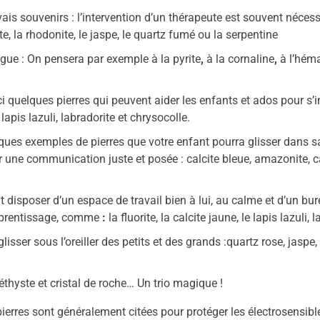
ais souvenirs : l’intervention d’un thérapeute est souvent nécessa
te, la rhodonite, le jaspe, le quartz fumé ou la serpentine
tigue : On pensera par exemple à
la pyrite
,
à
la cornaline
,
à
l’héma
i quelques pierres qui peuvent aider les enfants et ados pour s’in
apis lazuli, labradorite et chrysocolle.
lques exemples de pierres que votre enfant pourra glisser dans s
r une communication juste et posée :
calcite bleue, amazonite, c
t disposer d’un espace de travail bien à lui, au calme et d’un bu
apprentissage, comme
:
la fluorite, la calcite jaune, le lapis lazuli, 
sser sous l’oreiller des petits et des grands :quartz rose, jaspe, s
hyste et cristal de roche… Un trio magique !
erres sont généralement citées pour protéger les électrosensible