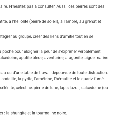
ire. N’hésitez pas à consulter. Aussi, ces pierres sont des
tite
,
à
l’héliolite (pierre de soleil)
,
à
l’ambre
,
au
grenat et
tégrer au groupe, créer des liens d’amitié tout en se
a poche pour éloigner la peur de s’exprimer verbalement,
alcédoine, apatite bleue, aventurine, aragonite, aigue marine
reau ou d’une table de travail dépourvue de toute distraction.
la sodalite, la pyrite, l’amétrine, l’hématite et le quartz fumé
.
élénite, célestine, pierre de lune, lapis lazuli, calcédoine (ou
s :
la shungite et la tourmaline noire
.