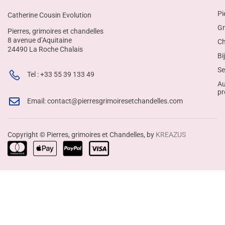
Pi
Catherine Cousin Evolution
Gr
Pierres, grimoires et chandelles
8 avenue d’Aquitaine
Ch
24490 La Roche Chalais
Bi
Se
Tel : +33 55 39 133 49
Au
pr
Email: contact@pierresgrimoiresetchandelles.com
Copyright © Pierres, grimoires et Chandelles, by
KREAZUS