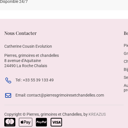
Disponible 24/7
Nous Contacter
B
Pi
Catherine Cousin Evolution
Gr
Pierres, grimoires et chandelles
8 avenue d’Aquitaine
Ch
24490 La Roche Chalais
Bi
Se
Tel : +33 55 39 133 49
Au
pr
Email: contact@pierresgrimoiresetchandelles.com
Copyright © Pierres, grimoires et Chandelles, by
KREAZUS