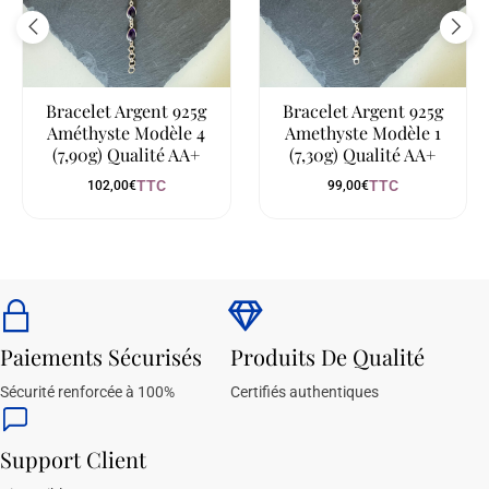
Bracelet Argent 925g
Bracelet Argent 925g
Améthyste Modèle 4
Amethyste Modèle 1
(7,90g) Qualité AA+
(7,30g) Qualité AA+
TTC
TTC
102,00
€
99,00
€
Paiements Sécurisés
Produits De Qualité
Sécurité renforcée à 100%
Certifiés authentiques
Support Client