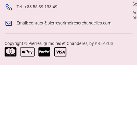
Se
Tel : +33 55 39 133 49
Au
pr
Email: contact@pierresgrimoiresetchandelles.com
Copyright © Pierres, grimoires et Chandelles, by
KREAZUS