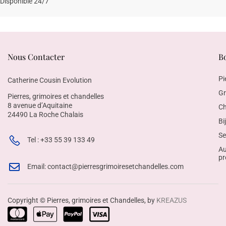
Disponible 24/7
Nous Contacter
B
Pi
Catherine Cousin Evolution
Gr
Pierres, grimoires et chandelles
8 avenue d’Aquitaine
Ch
24490 La Roche Chalais
Bi
Se
Tel : +33 55 39 133 49
Au
pr
Email: contact@pierresgrimoiresetchandelles.com
Copyright © Pierres, grimoires et Chandelles, by
KREAZUS