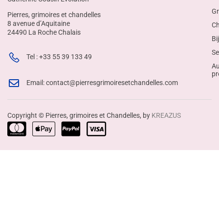
Gr
Pierres, grimoires et chandelles
8 avenue d’Aquitaine
Ch
24490 La Roche Chalais
Bi
Se
Tel : +33 55 39 133 49
Au
pr
Email: contact@pierresgrimoiresetchandelles.com
Copyright © Pierres, grimoires et Chandelles, by
KREAZUS