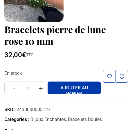
Bracelets pierre de lune
rose 10 mm
32,00
€
TTC
En stock
-
+
AJOUTER AU
PANIER
SKU :
2430000003127
Catégories :
Bijoux Enchantés
,
Bracelets Boules